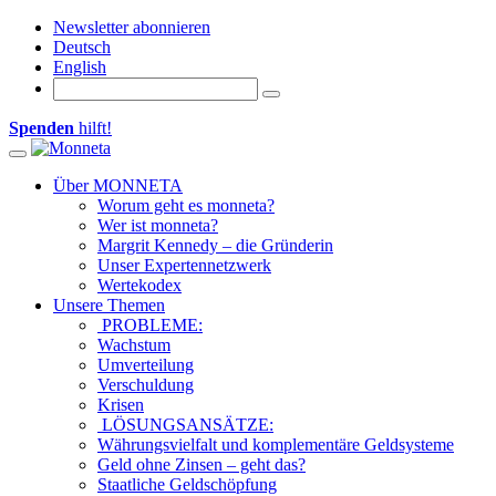
Newsletter abonnieren
Deutsch
English
Spenden
hilft!
Toggle
navigation
Über MONNETA
Worum geht es monneta?
Wer ist monneta?
Margrit Kennedy – die Gründerin
Unser Expertennetzwerk
Wertekodex
Unsere Themen
PROBLEME:
Wachstum
Umverteilung
Verschuldung
Krisen
LÖSUNGSANSÄTZE:
Währungsvielfalt und komplementäre Geldsysteme
Geld ohne Zinsen – geht das?
Staatliche Geldschöpfung