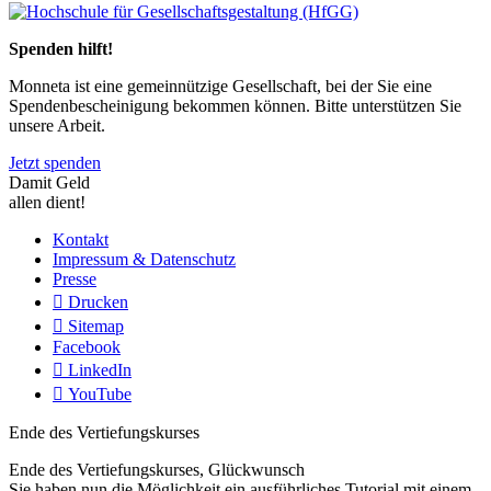
Previous
Next
Spenden hilft!
Monneta ist eine gemeinnützige Gesellschaft, bei der Sie eine
Spendenbescheinigung bekommen können. Bitte unterstützen Sie
unsere Arbeit.
Jetzt spenden
Damit Geld
allen dient!
Kontakt
Impressum & Datenschutz
Presse
Drucken
Sitemap
Facebook
LinkedIn
YouTube
Ende des Vertiefungskurses
Ende des Vertiefungskurses, Glückwunsch
Sie haben nun die Möglichkeit ein ausführliches Tutorial mit einem