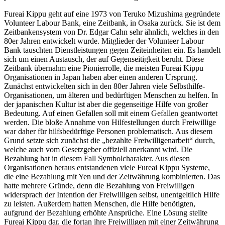
Fureai Kippu geht auf eine 1973 von Teruko Mizushima gegründete
Volunteer Labour Bank, eine Zeitbank, in Osaka zurück. Sie ist dem
Zeitbankensystem von Dr. Edgar Cahn sehr ähnlich, welches in den
80er Jahren entwickelt wurde. Mitglieder der Volunteer Labour
Bank tauschten Dienstleistungen gegen Zeiteinheiten ein. Es handelt
sich um einen Austausch, der auf Gegenseitigkeit beruht. Diese
Zeitbank übernahm eine Pionierrolle, die meisten Fureai Kippu
Organisationen in Japan haben aber einen anderen Ursprung.
Zunächst entwickelten sich in den 80er Jahren viele Selbsthilfe-
Organisationen, um älteren und bedürftigen Menschen zu helfen. In
der japanischen Kultur ist aber die gegenseitige Hilfe von großer
Bedeutung. Auf einen Gefallen soll mit einem Gefallen geantwortet
werden. Die bloße Annahme von Hilfestellungen durch Freiwillige
war daher für hilfsbedürftige Personen problematisch. Aus diesem
Grund setzte sich zunächst die „bezahlte Freiwilligenarbeit“ durch,
welche auch vom Gesetzgeber offiziell anerkannt wird. Die
Bezahlung hat in diesem Fall Symbolcharakter. Aus diesen
Organisationen heraus entstandenen viele Fureai Kippu Systeme,
die eine Bezahlung mit Yen und der Zeitwährung kombinierten. Das
hatte mehrere Gründe, denn die Bezahlung von Freiwilligen
widersprach der Intention der Freiwilligen selbst, unentgeltlich Hilfe
zu leisten. Außerdem hatten Menschen, die Hilfe benötigten,
aufgrund der Bezahlung erhöhte Ansprüche. Eine Lösung stellte
Fureai Kippu dar, die fortan ihre Freiwilligen mit einer Zeitwährung