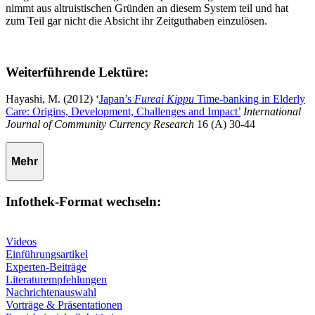
nimmt aus altruistischen Gründen an diesem System teil und hat
zum Teil gar nicht die Absicht ihr Zeitguthaben einzulösen.
Weiterführende Lektüre:
Hayashi, M. (2012) ‘
Japan’s
Fureai Kippu
Time-banking in Elderly
Care: Origins, Development, Challenges and Impact’
International
Journal of Community Currency Research
16 (A) 30-44
Mehr
Infothek-Format wechseln:
Videos
Einführungsartikel
Experten-Beiträge
Literaturempfehlungen
Nachrichtenauswahl
Vorträge & Präsentationen