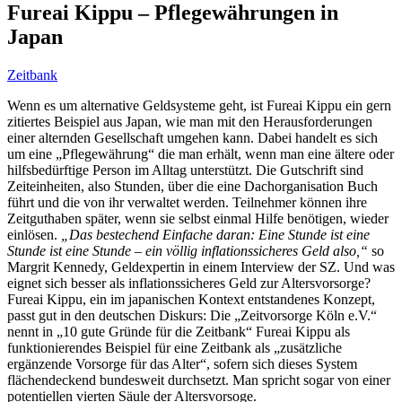
Fureai Kippu – Pflegewährungen in
Japan
Zeitbank
Wenn es um alternative Geldsysteme geht, ist Fureai Kippu ein gern
zitiertes Beispiel aus Japan, wie man mit den Herausforderungen
einer alternden Gesellschaft umgehen kann. Dabei handelt es sich
um eine „Pflegewährung“ die man erhält, wenn man eine ältere oder
hilfsbedürftige Person im Alltag unterstützt. Die Gutschrift sind
Zeiteinheiten, also Stunden, über die eine Dachorganisation Buch
führt und die von ihr verwaltet werden. Teilnehmer können ihre
Zeitguthaben später, wenn sie selbst einmal Hilfe benötigen, wieder
einlösen.
„Das bestechend Einfache daran: Eine Stunde ist eine
Stunde ist eine Stunde – ein völlig inflationssicheres Geld also,“
so
Margrit Kennedy, Geldexpertin in einem Interview der SZ. Und was
eignet sich besser als inflationssicheres Geld zur Altersvorsorge?
Fureai Kippu, ein im japanischen Kontext entstandenes Konzept,
passt gut in den deutschen Diskurs: Die „Zeitvorsorge Köln e.V.“
nennt in „10 gute Gründe für die Zeitbank“ Fureai Kippu als
funktionierendes Beispiel für eine Zeitbank als „zusätzliche
ergänzende Vorsorge für das Alter“, sofern sich dieses System
flächendeckend bundesweit durchsetzt. Man spricht sogar von einer
potentiellen vierten Säule der Altersvorsoge.