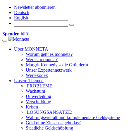
Newsletter abonnieren
Deutsch
English
Spenden
hilft!
Toggle navigation
Über MONNETA
Worum geht es monneta?
Wer ist monneta?
Margrit Kennedy – die Gründerin
Unser Expertennetzwerk
Wertekodex
Unsere Themen
PROBLEME:
Wachstum
Umverteilung
Verschuldung
Krisen
LÖSUNGSANSÄTZE:
Währungsvielfalt und komplementäre Geldsysteme
Geld ohne Zinsen – geht das?
Staatliche Geldschöpfung