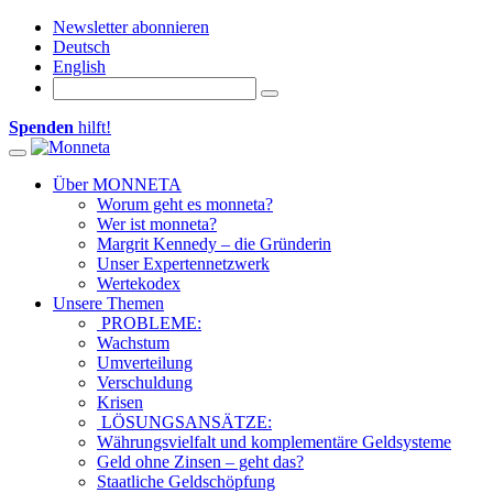
Newsletter abonnieren
Deutsch
English
Spenden
hilft!
Toggle navigation
Über MONNETA
Worum geht es monneta?
Wer ist monneta?
Margrit Kennedy – die Gründerin
Unser Expertennetzwerk
Wertekodex
Unsere Themen
PROBLEME:
Wachstum
Umverteilung
Verschuldung
Krisen
LÖSUNGSANSÄTZE:
Währungsvielfalt und komplementäre Geldsysteme
Geld ohne Zinsen – geht das?
Staatliche Geldschöpfung