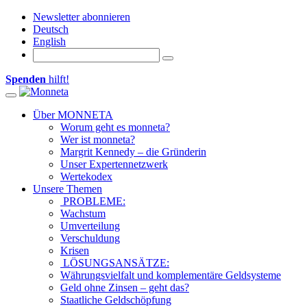
Newsletter abonnieren
Deutsch
English
Spenden
hilft!
Toggle navigation
Über MONNETA
Worum geht es monneta?
Wer ist monneta?
Margrit Kennedy – die Gründerin
Unser Expertennetzwerk
Wertekodex
Unsere Themen
PROBLEME:
Wachstum
Umverteilung
Verschuldung
Krisen
LÖSUNGSANSÄTZE:
Währungsvielfalt und komplementäre Geldsysteme
Geld ohne Zinsen – geht das?
Staatliche Geldschöpfung