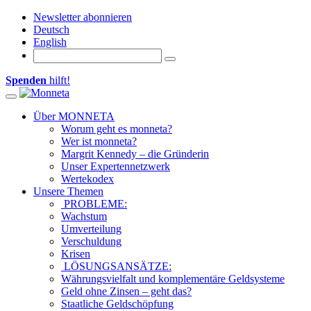
Newsletter abonnieren
Deutsch
English
Spenden
hilft!
Toggle navigation
Über MONNETA
Worum geht es monneta?
Wer ist monneta?
Margrit Kennedy – die Gründerin
Unser Expertennetzwerk
Wertekodex
Unsere Themen
PROBLEME:
Wachstum
Umverteilung
Verschuldung
Krisen
LÖSUNGSANSÄTZE:
Währungsvielfalt und komplementäre Geldsysteme
Geld ohne Zinsen – geht das?
Staatliche Geldschöpfung