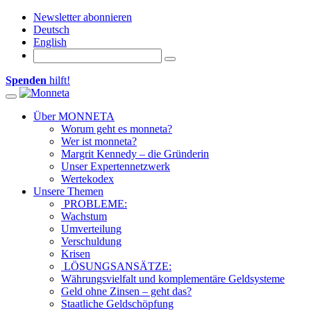
Newsletter abonnieren
Deutsch
English
Spenden
hilft!
Toggle navigation
Über MONNETA
Worum geht es monneta?
Wer ist monneta?
Margrit Kennedy – die Gründerin
Unser Expertennetzwerk
Wertekodex
Unsere Themen
PROBLEME:
Wachstum
Umverteilung
Verschuldung
Krisen
LÖSUNGSANSÄTZE:
Währungsvielfalt und komplementäre Geldsysteme
Geld ohne Zinsen – geht das?
Staatliche Geldschöpfung