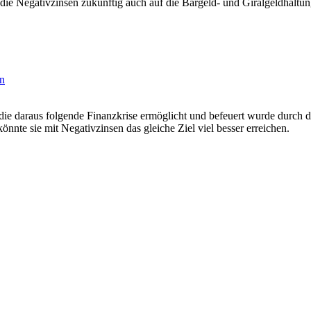
die Negativzinsen zukünftig auch auf die Bargeld- und Giralgeldhaltu
on
ie daraus folgende Finanzkrise ermöglicht und befeuert wurde durch 
nnte sie mit Negativzinsen das gleiche Ziel viel besser erreichen.