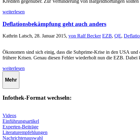
Krediten gegenüber. Zur Verhinderung von Bargeldhortungen sollten 
weiterlesen
Deflationsbekämpfung geht auch anders
Kathrin Latsch, 28. Januar 2015,
von Ralf Becker
EZB
,
QE
,
Deflati
Ökonomen sind sich einig, dass die Subprime-Krise in den USA und d
frühere Krisen. Genau diesen Fehler wiederholt nun die EZB. Dabei kö
weiterlesen
Mehr
Infothek-Format wechseln:
Videos
Einführungsartikel
Experten-Beiträge
Literaturempfehlungen
Nachrichtenauswahl