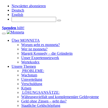
Newsletter abonnieren
Deutsch
English
Spenden
hilft!
Toggle navigation
Über MONNETA
Worum geht es monneta?
Wer ist monneta?
Margrit Kennedy – die Gründerin
Unser Expertennetzwerk
Wertekodex
Unsere Themen
PROBLEME:
Wachstum
Umverteilung
Verschuldung
Krisen
LÖSUNGSANSÄTZE:
Währungsvielfalt und komplementäre Geldsysteme
Geld ohne Zinsen – geht das?
Staatliche Geldschöpfung