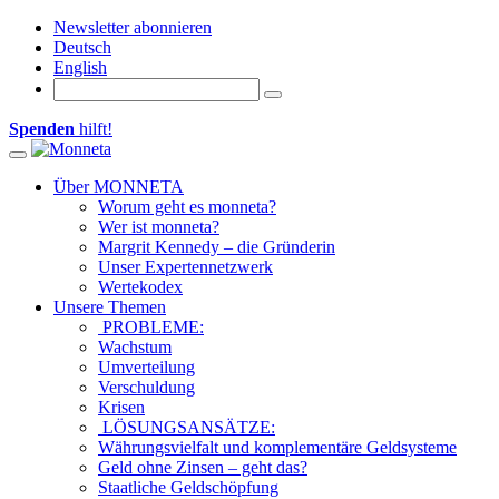
Newsletter abonnieren
Deutsch
English
Spenden
hilft!
Toggle navigation
Über MONNETA
Worum geht es monneta?
Wer ist monneta?
Margrit Kennedy – die Gründerin
Unser Expertennetzwerk
Wertekodex
Unsere Themen
PROBLEME:
Wachstum
Umverteilung
Verschuldung
Krisen
LÖSUNGSANSÄTZE:
Währungsvielfalt und komplementäre Geldsysteme
Geld ohne Zinsen – geht das?
Staatliche Geldschöpfung