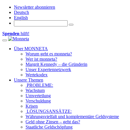
Newsletter abonnieren
Deutsch
English
Spenden
hilft!
Toggle navigation
Über MONNETA
Worum geht es monneta?
Wer ist monneta?
Margrit Kennedy – die Gründerin
Unser Expertennetzwerk
Wertekodex
Unsere Themen
PROBLEME:
Wachstum
Umverteilung
Verschuldung
Krisen
LÖSUNGSANSÄTZE:
Währungsvielfalt und komplementäre Geldsysteme
Geld ohne Zinsen – geht das?
Staatliche Geldschöpfung