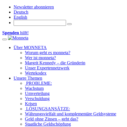
Newsletter abonnieren
Deutsch
English
Spenden
hilft!
Toggle navigation
Über MONNETA
Worum geht es monneta?
Wer ist monneta?
Margrit Kennedy – die Gründerin
Unser Expertennetzwerk
Wertekodex
Unsere Themen
PROBLEME:
Wachstum
Umverteilung
Verschuldung
Krisen
LÖSUNGSANSÄTZE:
Währungsvielfalt und komplementäre Geldsysteme
Geld ohne Zinsen – geht das?
Staatliche Geldschöpfung