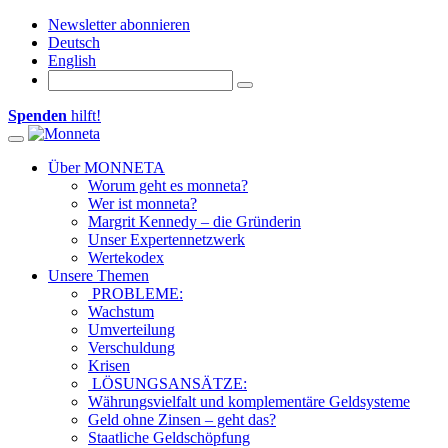
Newsletter abonnieren
Deutsch
English
Spenden
hilft!
Toggle navigation
Über MONNETA
Worum geht es monneta?
Wer ist monneta?
Margrit Kennedy – die Gründerin
Unser Expertennetzwerk
Wertekodex
Unsere Themen
PROBLEME:
Wachstum
Umverteilung
Verschuldung
Krisen
LÖSUNGSANSÄTZE:
Währungsvielfalt und komplementäre Geldsysteme
Geld ohne Zinsen – geht das?
Staatliche Geldschöpfung