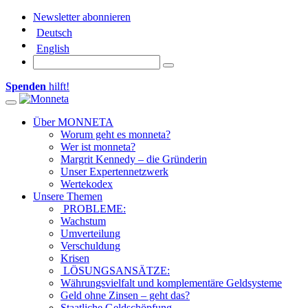
Newsletter abonnieren
Deutsch
English
Spenden
hilft!
Toggle navigation
Über MONNETA
Worum geht es monneta?
Wer ist monneta?
Margrit Kennedy – die Gründerin
Unser Expertennetzwerk
Wertekodex
Unsere Themen
PROBLEME:
Wachstum
Umverteilung
Verschuldung
Krisen
LÖSUNGSANSÄTZE:
Währungsvielfalt und komplementäre Geldsysteme
Geld ohne Zinsen – geht das?
Staatliche Geldschöpfung