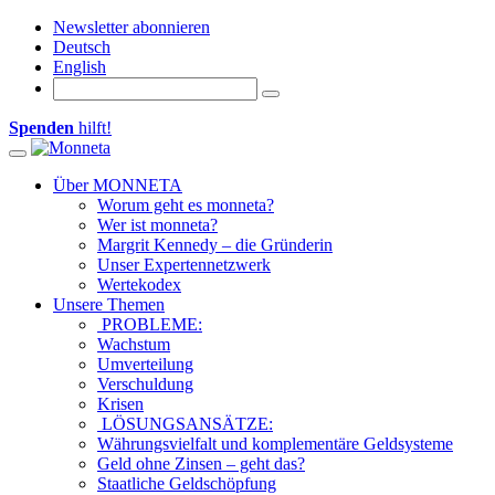
Newsletter abonnieren
Deutsch
English
Spenden
hilft!
Toggle navigation
Über MONNETA
Worum geht es monneta?
Wer ist monneta?
Margrit Kennedy – die Gründerin
Unser Expertennetzwerk
Wertekodex
Unsere Themen
PROBLEME:
Wachstum
Umverteilung
Verschuldung
Krisen
LÖSUNGSANSÄTZE:
Währungsvielfalt und komplementäre Geldsysteme
Geld ohne Zinsen – geht das?
Staatliche Geldschöpfung