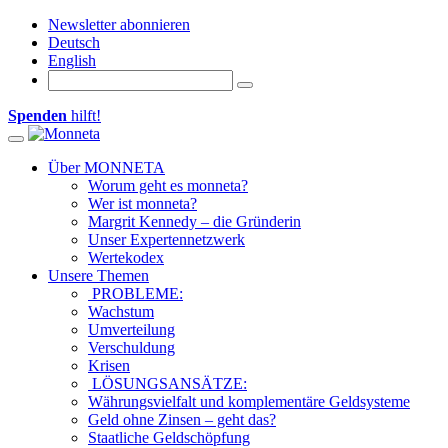
Newsletter abonnieren
Deutsch
English
Spenden
hilft!
Toggle navigation
Über MONNETA
Worum geht es monneta?
Wer ist monneta?
Margrit Kennedy – die Gründerin
Unser Expertennetzwerk
Wertekodex
Unsere Themen
PROBLEME:
Wachstum
Umverteilung
Verschuldung
Krisen
LÖSUNGSANSÄTZE:
Währungsvielfalt und komplementäre Geldsysteme
Geld ohne Zinsen – geht das?
Staatliche Geldschöpfung