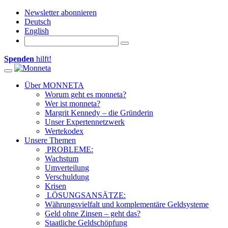
Newsletter abonnieren
Deutsch
English
Spenden
hilft!
Toggle navigation
Über MONNETA
Worum geht es monneta?
Wer ist monneta?
Margrit Kennedy – die Gründerin
Unser Expertennetzwerk
Wertekodex
Unsere Themen
PROBLEME:
Wachstum
Umverteilung
Verschuldung
Krisen
LÖSUNGSANSÄTZE:
Währungsvielfalt und komplementäre Geldsysteme
Geld ohne Zinsen – geht das?
Staatliche Geldschöpfung