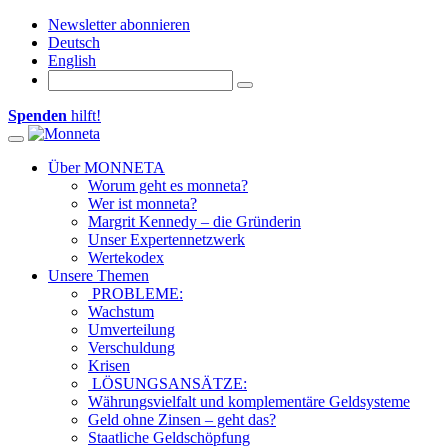
Newsletter abonnieren
Deutsch
English
Spenden
hilft!
Toggle navigation
Über MONNETA
Worum geht es monneta?
Wer ist monneta?
Margrit Kennedy – die Gründerin
Unser Expertennetzwerk
Wertekodex
Unsere Themen
PROBLEME:
Wachstum
Umverteilung
Verschuldung
Krisen
LÖSUNGSANSÄTZE:
Währungsvielfalt und komplementäre Geldsysteme
Geld ohne Zinsen – geht das?
Staatliche Geldschöpfung