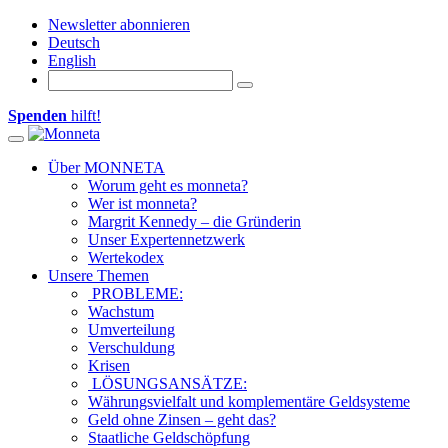
Newsletter abonnieren
Deutsch
English
Spenden
hilft!
Toggle navigation
Über MONNETA
Worum geht es monneta?
Wer ist monneta?
Margrit Kennedy – die Gründerin
Unser Expertennetzwerk
Wertekodex
Unsere Themen
PROBLEME:
Wachstum
Umverteilung
Verschuldung
Krisen
LÖSUNGSANSÄTZE:
Währungsvielfalt und komplementäre Geldsysteme
Geld ohne Zinsen – geht das?
Staatliche Geldschöpfung