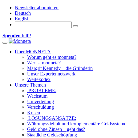
Newsletter abonnieren
Deutsch
English
Spenden
hilft!
Toggle navigation
Über MONNETA
Worum geht es monneta?
Wer ist monneta?
Margrit Kennedy – die Gründerin
Unser Expertennetzwerk
Wertekodex
Unsere Themen
PROBLEME:
Wachstum
Umverteilung
Verschuldung
Krisen
LÖSUNGSANSÄTZE:
Währungsvielfalt und komplementäre Geldsysteme
Geld ohne Zinsen – geht das?
Staatliche Geldschöpfung