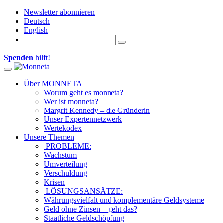
Newsletter abonnieren
Deutsch
English
Spenden
hilft!
Toggle navigation
Über MONNETA
Worum geht es monneta?
Wer ist monneta?
Margrit Kennedy – die Gründerin
Unser Expertennetzwerk
Wertekodex
Unsere Themen
PROBLEME:
Wachstum
Umverteilung
Verschuldung
Krisen
LÖSUNGSANSÄTZE:
Währungsvielfalt und komplementäre Geldsysteme
Geld ohne Zinsen – geht das?
Staatliche Geldschöpfung