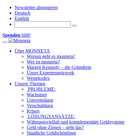
Newsletter abonnieren
Deutsch
English
Spenden
hilft!
Toggle navigation
Über MONNETA
Worum geht es monneta?
Wer ist monneta?
Margrit Kennedy – die Gründerin
Unser Expertennetzwerk
Wertekodex
Unsere Themen
PROBLEME:
Wachstum
Umverteilung
Verschuldung
Krisen
LÖSUNGSANSÄTZE:
Währungsvielfalt und komplementäre Geldsysteme
Geld ohne Zinsen – geht das?
Staatliche Geldschöpfung