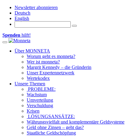
Newsletter abonnieren
Deutsch
English
Spenden
hilft!
Toggle navigation
Über MONNETA
Worum geht es monneta?
Wer ist monneta?
Margrit Kennedy – die Gründerin
Unser Expertennetzwerk
Wertekodex
Unsere Themen
PROBLEME:
Wachstum
Umverteilung
Verschuldung
Krisen
LÖSUNGSANSÄTZE:
Währungsvielfalt und komplementäre Geldsysteme
Geld ohne Zinsen – geht das?
Staatliche Geldschöpfung