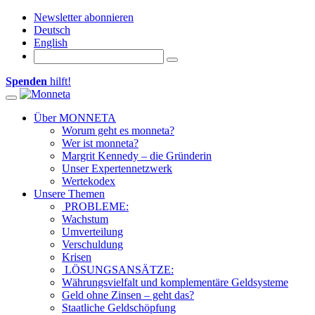
Newsletter abonnieren
Deutsch
English
Spenden
hilft!
Toggle navigation
Über MONNETA
Worum geht es monneta?
Wer ist monneta?
Margrit Kennedy – die Gründerin
Unser Expertennetzwerk
Wertekodex
Unsere Themen
PROBLEME:
Wachstum
Umverteilung
Verschuldung
Krisen
LÖSUNGSANSÄTZE:
Währungsvielfalt und komplementäre Geldsysteme
Geld ohne Zinsen – geht das?
Staatliche Geldschöpfung