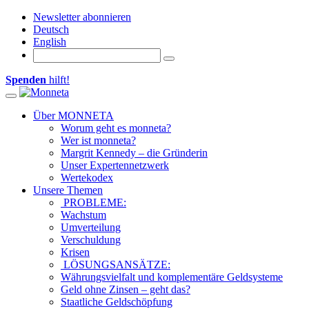
Newsletter abonnieren
Deutsch
English
Spenden
hilft!
Toggle navigation
Über MONNETA
Worum geht es monneta?
Wer ist monneta?
Margrit Kennedy – die Gründerin
Unser Expertennetzwerk
Wertekodex
Unsere Themen
PROBLEME:
Wachstum
Umverteilung
Verschuldung
Krisen
LÖSUNGSANSÄTZE:
Währungsvielfalt und komplementäre Geldsysteme
Geld ohne Zinsen – geht das?
Staatliche Geldschöpfung