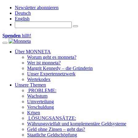
Newsletter abonnieren
Deutsch
English
Spenden
hilft!
Toggle navigation
Über MONNETA
Worum geht es monneta?
Wer ist monneta?
Margrit Kennedy – die Gründerin
Unser Expertennetzwerk
Wertekodex
Unsere Themen
PROBLEME:
Wachstum
Umverteilung
Verschuldung
Krisen
LÖSUNGSANSÄTZE:
Währungsvielfalt und komplementäre Geldsysteme
Geld ohne Zinsen – geht das?
Staatliche Geldschöpfung