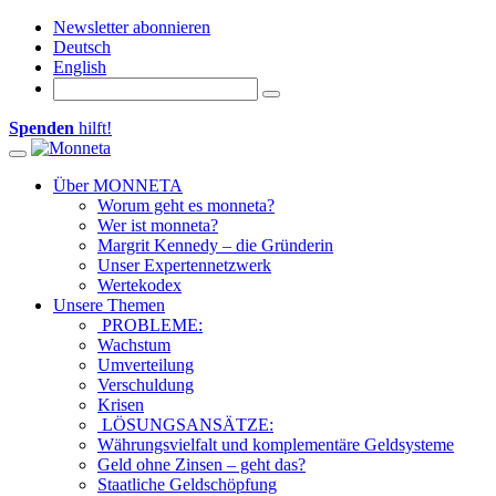
Newsletter abonnieren
Deutsch
English
Spenden
hilft!
Toggle navigation
Über MONNETA
Worum geht es monneta?
Wer ist monneta?
Margrit Kennedy – die Gründerin
Unser Expertennetzwerk
Wertekodex
Unsere Themen
PROBLEME:
Wachstum
Umverteilung
Verschuldung
Krisen
LÖSUNGSANSÄTZE:
Währungsvielfalt und komplementäre Geldsysteme
Geld ohne Zinsen – geht das?
Staatliche Geldschöpfung