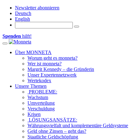
Newsletter abonnieren
Deutsch
English
Spenden
hilft!
Toggle
navigation
Über MONNETA
Worum geht es monneta?
Wer ist monneta?
Margrit Kennedy – die Gründerin
Unser Expertennetzwerk
Wertekodex
Unsere Themen
PROBLEME:
Wachstum
Umverteilung
Verschuldung
Krisen
LÖSUNGSANSÄTZE:
Währungsvielfalt und komplementäre Geldsysteme
Geld ohne Zinsen – geht das?
Staatliche Geldschöpfung