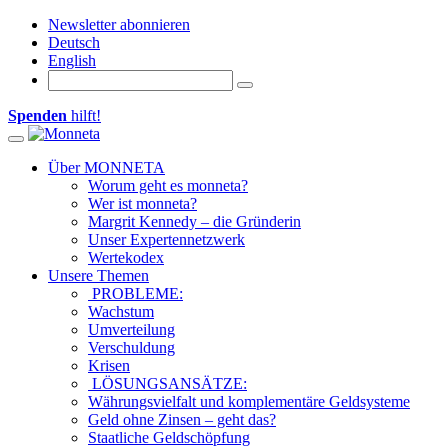
Newsletter abonnieren
Deutsch
English
Spenden
hilft!
Toggle navigation
Über MONNETA
Worum geht es monneta?
Wer ist monneta?
Margrit Kennedy – die Gründerin
Unser Expertennetzwerk
Wertekodex
Unsere Themen
PROBLEME:
Wachstum
Umverteilung
Verschuldung
Krisen
LÖSUNGSANSÄTZE:
Währungsvielfalt und komplementäre Geldsysteme
Geld ohne Zinsen – geht das?
Staatliche Geldschöpfung