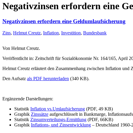
Negativzinsen erfordern eine G
Negativzinsen erfordern eine Geldumlaufsicherung
Zins
,
Helmut Creutz
,
Inflation
,
Investition
,
Bundesbank
Von Helmut Creutz.
Veröffentlicht in: Zeitschrift für Sozialökonomie Nr. 164/165, April 2
Helmut Creutz erläutert den Zusammenhang zwischen Inflation und Zi
Den Aufsatz
als PDF herunterladen
(340 KB).
Ergänzende Darstellungen:
Statistik
Inflation vs.Umlaufsicherung
(PDF, 49 KB)
Graphik
Zinssätze
aufgeschlüsselt in Bankmarge, Inflationsauf
Statistik
Zinsumverteilungs-Ermittlung
(PDF, 66KB)
Graphik
Inflations- und Zinsentwicklung
– Deutschland 1960-