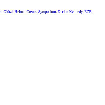
rd Glötzl
,
Helmut Creutz
,
Symposium
,
Declan Kennedy
,
EZB
,