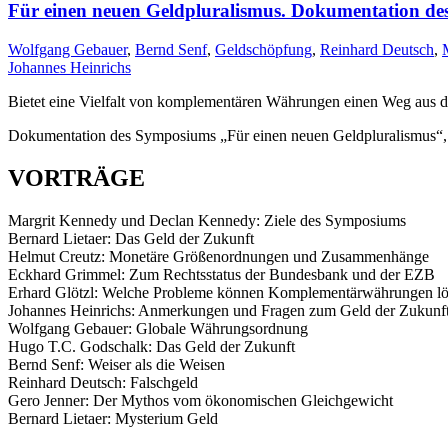
Für einen neuen Geldpluralismus. Dokumentation de
Wolfgang Gebauer
,
Bernd Senf
,
Geldschöpfung
,
Reinhard Deutsch
,
Johannes Heinrichs
Bietet eine Vielfalt von komplementären Währungen einen Weg aus d
Dokumentation des Symposiums „Für einen neuen Geldpluralismus“, 1
VORTRÄGE
Margrit Kennedy und Declan Kennedy: Ziele des Symposiums
Bernard Lietaer: Das Geld der Zukunft
Helmut Creutz: Monetäre Größenordnungen und Zusammenhänge
Eckhard Grimmel: Zum Rechtsstatus der Bundesbank und der EZB
Erhard Glötzl: Welche Probleme können Komplementärwährungen lo
Johannes Heinrichs: Anmerkungen und Fragen zum Geld der Zukunf
Wolfgang Gebauer: Globale Währungsordnung
Hugo T.C. Godschalk: Das Geld der Zukunft
Bernd Senf: Weiser als die Weisen
Reinhard Deutsch: Falschgeld
Gero Jenner: Der Mythos vom ökonomischen Gleichgewicht
Bernard Lietaer: Mysterium Geld