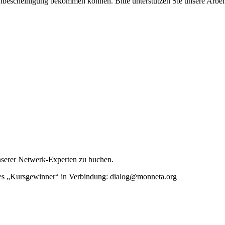
enbescheinigung bekommen können. Bitte unterstützen Sie unsere Arbei
unserer Netwerk-Experten zu buchen.
rtes „Kursgewinner“ in Verbindung: dialog@monneta.org