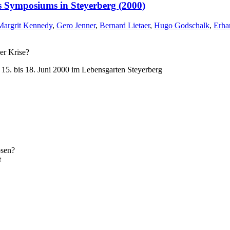
s Symposiums in Steyerberg (2000)
Margrit Kennedy
,
Gero Jenner
,
Bernard Lietaer
,
Hugo Godschalk
,
Erha
er Krise?
5. bis 18. Juni 2000 im Lebensgarten Steyerberg
̈sen?
t