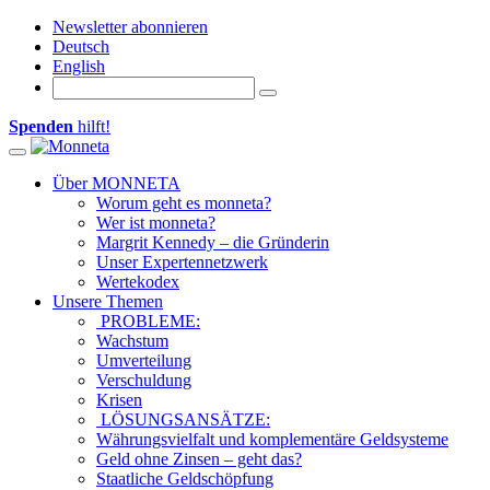
Newsletter abonnieren
Deutsch
English
Spenden
hilft!
Toggle navigation
Über MONNETA
Worum geht es monneta?
Wer ist monneta?
Margrit Kennedy – die Gründerin
Unser Expertennetzwerk
Wertekodex
Unsere Themen
PROBLEME:
Wachstum
Umverteilung
Verschuldung
Krisen
LÖSUNGSANSÄTZE:
Währungsvielfalt und komplementäre Geldsysteme
Geld ohne Zinsen – geht das?
Staatliche Geldschöpfung