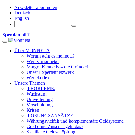
Newsletter abonnieren
Deutsch
English
Spenden
hilft!
Toggle navigation
Über MONNETA
Worum geht es monneta?
Wer ist monneta?
Margrit Kennedy – die Gründerin
Unser Expertennetzwerk
Wertekodex
Unsere Themen
PROBLEME:
Wachstum
Umverteilung
Verschuldung
Krisen
LÖSUNGSANSÄTZE:
Währungsvielfalt und komplementäre Geldsysteme
Geld ohne Zinsen – geht das?
Staatliche Geldschöpfung