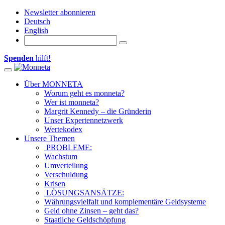
Newsletter abonnieren
Deutsch
English
Spenden
hilft!
Toggle navigation
Über MONNETA
Worum geht es monneta?
Wer ist monneta?
Margrit Kennedy – die Gründerin
Unser Expertennetzwerk
Wertekodex
Unsere Themen
PROBLEME:
Wachstum
Umverteilung
Verschuldung
Krisen
LÖSUNGSANSÄTZE:
Währungsvielfalt und komplementäre Geldsysteme
Geld ohne Zinsen – geht das?
Staatliche Geldschöpfung