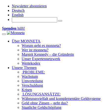
Newsletter abonnieren
Deutsch
English
Spenden
hilft!
Toggle navigation
Über MONNETA
Worum geht es monneta?
Wer ist monneta?
Margrit Kennedy – die Gründerin
Unser Expertennetzwerk
Wertekodex
Unsere Themen
PROBLEME:
Wachstum
Umverteilung
Verschuldung
Krisen
LÖSUNGSANSÄTZE:
Währungsvielfalt und komplementäre Geldsysteme
Geld ohne Zinsen – geht das?
Staatliche Geldschöpfung