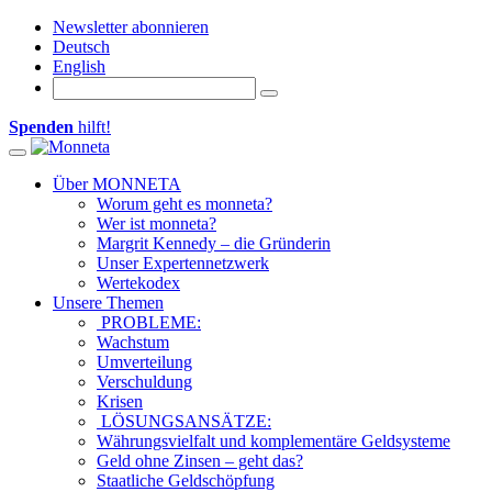
Newsletter abonnieren
Deutsch
English
Spenden
hilft!
Toggle navigation
Über MONNETA
Worum geht es monneta?
Wer ist monneta?
Margrit Kennedy – die Gründerin
Unser Expertennetzwerk
Wertekodex
Unsere Themen
PROBLEME:
Wachstum
Umverteilung
Verschuldung
Krisen
LÖSUNGSANSÄTZE:
Währungsvielfalt und komplementäre Geldsysteme
Geld ohne Zinsen – geht das?
Staatliche Geldschöpfung