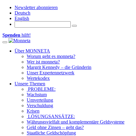
Newsletter abonnieren
Deutsch
English
Spenden
hilft!
Toggle navigation
Über MONNETA
Worum geht es monneta?
Wer ist monneta?
Margrit Kennedy – die Gründerin
Unser Expertennetzwerk
Wertekodex
Unsere Themen
PROBLEME:
Wachstum
Umverteilung
Verschuldung
Krisen
LÖSUNGSANSÄTZE:
Währungsvielfalt und komplementäre Geldsysteme
Geld ohne Zinsen – geht das?
Staatliche Geldschöpfung