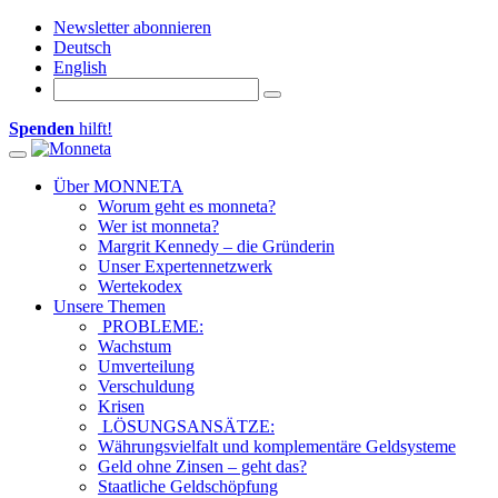
Newsletter abonnieren
Deutsch
English
Spenden
hilft!
Toggle navigation
Über MONNETA
Worum geht es monneta?
Wer ist monneta?
Margrit Kennedy – die Gründerin
Unser Expertennetzwerk
Wertekodex
Unsere Themen
PROBLEME:
Wachstum
Umverteilung
Verschuldung
Krisen
LÖSUNGSANSÄTZE:
Währungsvielfalt und komplementäre Geldsysteme
Geld ohne Zinsen – geht das?
Staatliche Geldschöpfung