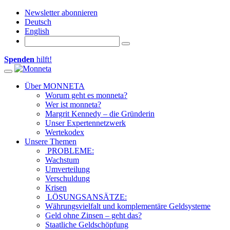
Newsletter abonnieren
Deutsch
English
Spenden
hilft!
Toggle navigation
Über MONNETA
Worum geht es monneta?
Wer ist monneta?
Margrit Kennedy – die Gründerin
Unser Expertennetzwerk
Wertekodex
Unsere Themen
PROBLEME:
Wachstum
Umverteilung
Verschuldung
Krisen
LÖSUNGSANSÄTZE:
Währungsvielfalt und komplementäre Geldsysteme
Geld ohne Zinsen – geht das?
Staatliche Geldschöpfung