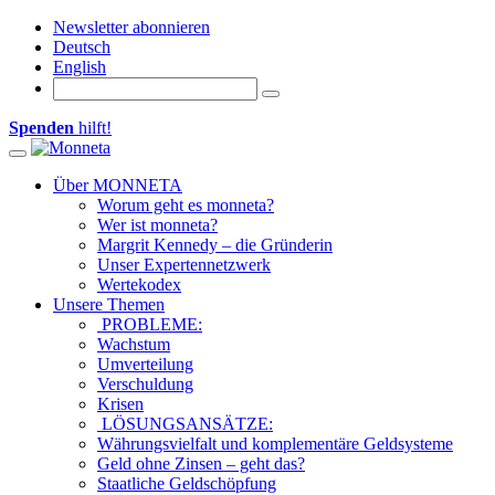
Newsletter abonnieren
Deutsch
English
Spenden
hilft!
Toggle navigation
Über MONNETA
Worum geht es monneta?
Wer ist monneta?
Margrit Kennedy – die Gründerin
Unser Expertennetzwerk
Wertekodex
Unsere Themen
PROBLEME:
Wachstum
Umverteilung
Verschuldung
Krisen
LÖSUNGSANSÄTZE:
Währungsvielfalt und komplementäre Geldsysteme
Geld ohne Zinsen – geht das?
Staatliche Geldschöpfung