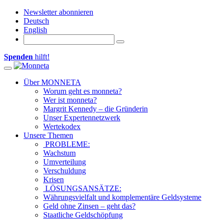
Newsletter abonnieren
Deutsch
English
Spenden
hilft!
Toggle navigation
Über MONNETA
Worum geht es monneta?
Wer ist monneta?
Margrit Kennedy – die Gründerin
Unser Expertennetzwerk
Wertekodex
Unsere Themen
PROBLEME:
Wachstum
Umverteilung
Verschuldung
Krisen
LÖSUNGSANSÄTZE:
Währungsvielfalt und komplementäre Geldsysteme
Geld ohne Zinsen – geht das?
Staatliche Geldschöpfung