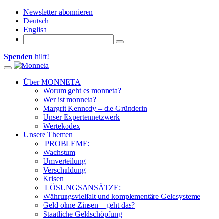
Newsletter abonnieren
Deutsch
English
Spenden
hilft!
Toggle
navigation
Über MONNETA
Worum geht es monneta?
Wer ist monneta?
Margrit Kennedy – die Gründerin
Unser Expertennetzwerk
Wertekodex
Unsere Themen
PROBLEME:
Wachstum
Umverteilung
Verschuldung
Krisen
LÖSUNGSANSÄTZE:
Währungsvielfalt und komplementäre Geldsysteme
Geld ohne Zinsen – geht das?
Staatliche Geldschöpfung