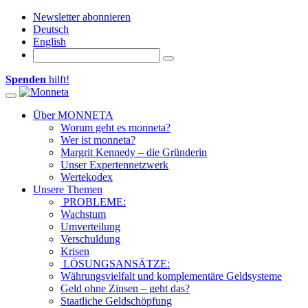
Newsletter abonnieren
Deutsch
English
Spenden
hilft!
Toggle navigation
Über MONNETA
Worum geht es monneta?
Wer ist monneta?
Margrit Kennedy – die Gründerin
Unser Expertennetzwerk
Wertekodex
Unsere Themen
PROBLEME:
Wachstum
Umverteilung
Verschuldung
Krisen
LÖSUNGSANSÄTZE:
Währungsvielfalt und komplementäre Geldsysteme
Geld ohne Zinsen – geht das?
Staatliche Geldschöpfung