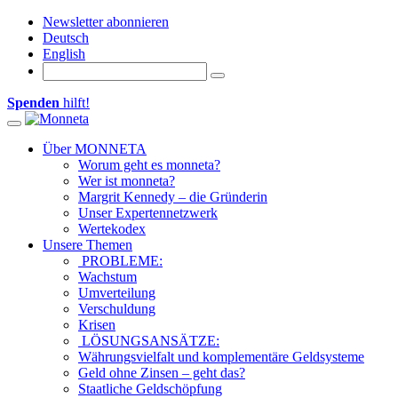
Newsletter abonnieren
Deutsch
English
Spenden
hilft!
Toggle navigation
Über MONNETA
Worum geht es monneta?
Wer ist monneta?
Margrit Kennedy – die Gründerin
Unser Expertennetzwerk
Wertekodex
Unsere Themen
PROBLEME:
Wachstum
Umverteilung
Verschuldung
Krisen
LÖSUNGSANSÄTZE:
Währungsvielfalt und komplementäre Geldsysteme
Geld ohne Zinsen – geht das?
Staatliche Geldschöpfung