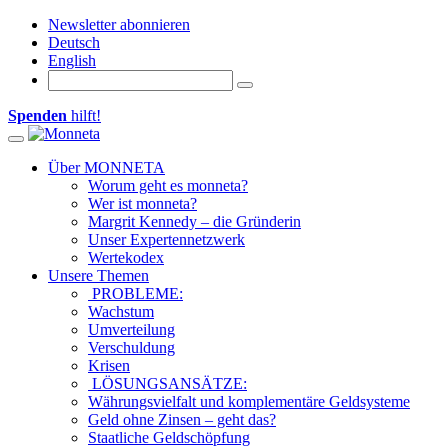
Newsletter abonnieren
Deutsch
English
Spenden
hilft!
Toggle navigation
Über MONNETA
Worum geht es monneta?
Wer ist monneta?
Margrit Kennedy – die Gründerin
Unser Expertennetzwerk
Wertekodex
Unsere Themen
PROBLEME:
Wachstum
Umverteilung
Verschuldung
Krisen
LÖSUNGSANSÄTZE:
Währungsvielfalt und komplementäre Geldsysteme
Geld ohne Zinsen – geht das?
Staatliche Geldschöpfung