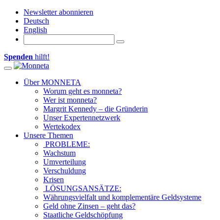
Newsletter abonnieren
Deutsch
English
Spenden
hilft!
Toggle
navigation
Über MONNETA
Worum geht es monneta?
Wer ist monneta?
Margrit Kennedy – die Gründerin
Unser Expertennetzwerk
Wertekodex
Unsere Themen
PROBLEME:
Wachstum
Umverteilung
Verschuldung
Krisen
LÖSUNGSANSÄTZE:
Währungsvielfalt und komplementäre Geldsysteme
Geld ohne Zinsen – geht das?
Staatliche Geldschöpfung