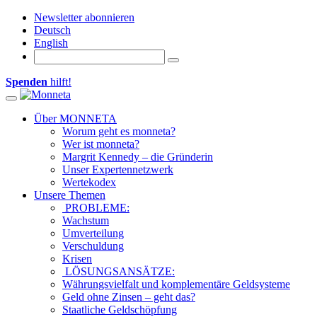
Newsletter abonnieren
Deutsch
English
Spenden
hilft!
Toggle navigation
Über MONNETA
Worum geht es monneta?
Wer ist monneta?
Margrit Kennedy – die Gründerin
Unser Expertennetzwerk
Wertekodex
Unsere Themen
PROBLEME:
Wachstum
Umverteilung
Verschuldung
Krisen
LÖSUNGSANSÄTZE:
Währungsvielfalt und komplementäre Geldsysteme
Geld ohne Zinsen – geht das?
Staatliche Geldschöpfung