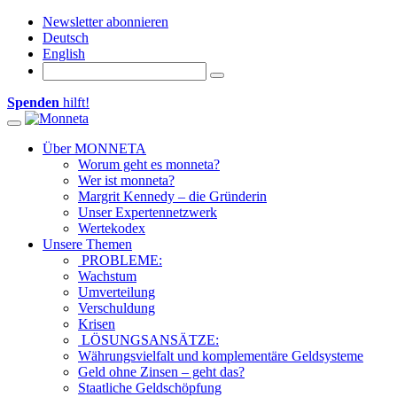
Newsletter abonnieren
Deutsch
English
Spenden
hilft!
Toggle navigation
Über MONNETA
Worum geht es monneta?
Wer ist monneta?
Margrit Kennedy – die Gründerin
Unser Expertennetzwerk
Wertekodex
Unsere Themen
PROBLEME:
Wachstum
Umverteilung
Verschuldung
Krisen
LÖSUNGSANSÄTZE:
Währungsvielfalt und komplementäre Geldsysteme
Geld ohne Zinsen – geht das?
Staatliche Geldschöpfung