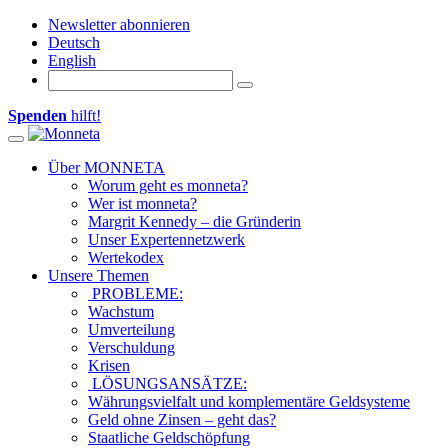
Newsletter abonnieren
Deutsch
English
Spenden
hilft!
Toggle navigation
Über MONNETA
Worum geht es monneta?
Wer ist monneta?
Margrit Kennedy – die Gründerin
Unser Expertennetzwerk
Wertekodex
Unsere Themen
PROBLEME:
Wachstum
Umverteilung
Verschuldung
Krisen
LÖSUNGSANSÄTZE:
Währungsvielfalt und komplementäre Geldsysteme
Geld ohne Zinsen – geht das?
Staatliche Geldschöpfung