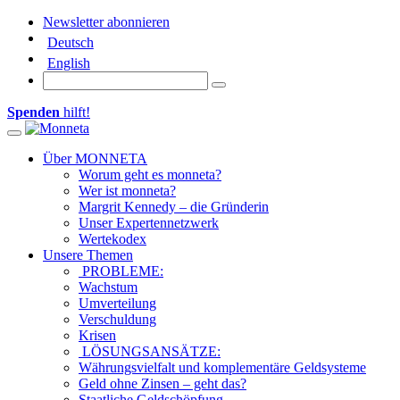
Newsletter abonnieren
Deutsch
English
Spenden
hilft!
Toggle navigation
Über MONNETA
Worum geht es monneta?
Wer ist monneta?
Margrit Kennedy – die Gründerin
Unser Expertennetzwerk
Wertekodex
Unsere Themen
PROBLEME:
Wachstum
Umverteilung
Verschuldung
Krisen
LÖSUNGSANSÄTZE:
Währungsvielfalt und komplementäre Geldsysteme
Geld ohne Zinsen – geht das?
Staatliche Geldschöpfung