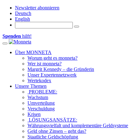
Newsletter abonnieren
Deutsch
English
Spenden
hilft!
Toggle navigation
Über MONNETA
Worum geht es monneta?
Wer ist monneta?
Margrit Kennedy – die Gründerin
Unser Expertennetzwerk
Wertekodex
Unsere Themen
PROBLEME:
Wachstum
Umverteilung
Verschuldung
Krisen
LÖSUNGSANSÄTZE:
Währungsvielfalt und komplementäre Geldsysteme
Geld ohne Zinsen – geht das?
Staatliche Geldschöpfung