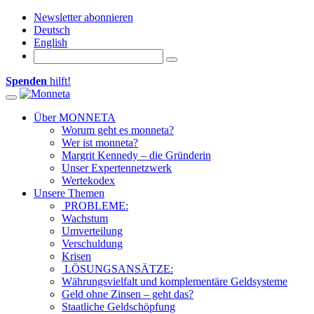
Newsletter abonnieren
Deutsch
English
Spenden
hilft!
Toggle navigation
Über MONNETA
Worum geht es monneta?
Wer ist monneta?
Margrit Kennedy – die Gründerin
Unser Expertennetzwerk
Wertekodex
Unsere Themen
PROBLEME:
Wachstum
Umverteilung
Verschuldung
Krisen
LÖSUNGSANSÄTZE:
Währungsvielfalt und komplementäre Geldsysteme
Geld ohne Zinsen – geht das?
Staatliche Geldschöpfung