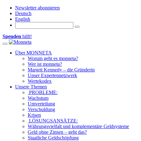
Newsletter abonnieren
Deutsch
English
Spenden
hilft!
Toggle
navigation
Über MONNETA
Worum geht es monneta?
Wer ist monneta?
Margrit Kennedy – die Gründerin
Unser Expertennetzwerk
Wertekodex
Unsere Themen
PROBLEME:
Wachstum
Umverteilung
Verschuldung
Krisen
LÖSUNGSANSÄTZE:
Währungsvielfalt und komplementäre Geldsysteme
Geld ohne Zinsen – geht das?
Staatliche Geldschöpfung